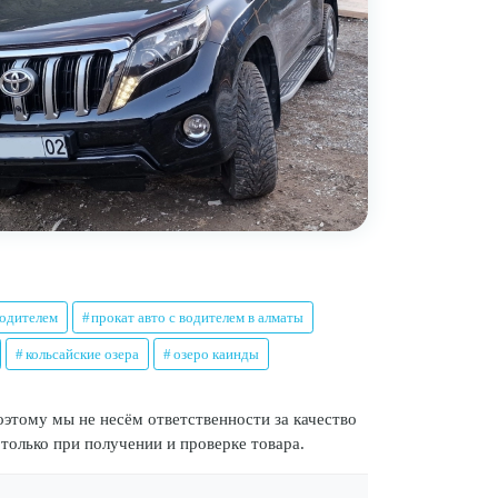
водителем
прокат авто с водителем в алматы
кольсайские озера
озеро каинды
оэтому мы не несём ответственности за качество
 только при получении и проверке товара.