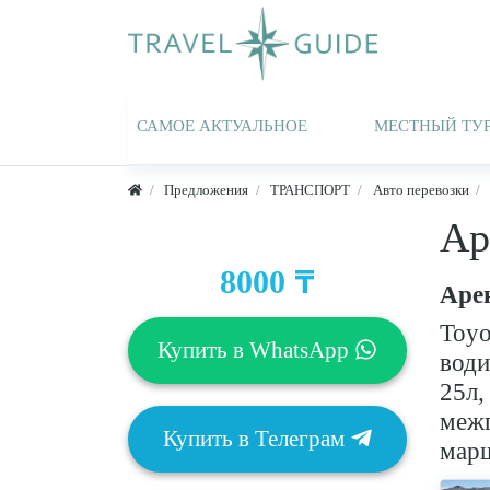
САМОЕ АКТУАЛЬНОЕ
МЕСТНЫЙ ТУ
Предложения
ТРАНСПОРТ
Авто перевозки
Ар
₸
8000
Аре
Toyo
Купить в
WhatsApp
води
25л,
межг
Купить в
Телеграм
мар