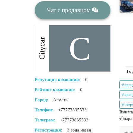
Чат
с продавцом
C
Citycar
Го
Репутация компании:
0
арен
Рейтинг компании:
0
арен
Город:
Алматы
озер
Телефон:
+77773835533
Внима
товара
Телеграм:
+77773835533
Регистрация:
3 года назад