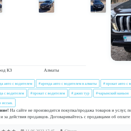
род КЗ
Алматы
да авто с водителем
аренда авто с водителем в алматы
прокат авто с 
да с водителем
прокат с водителем
джип тур
чарынский каньон
о иссык.
ние!
На сайте не производится покупка/продажа товаров и услуг, п
 и за действия продавцов. Договаривайтесь с продавцами об оплате