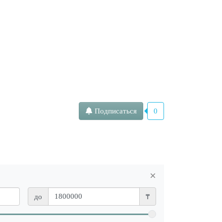
Подписаться
0
×
до
₸