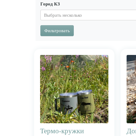
Город КЗ
Фильтровать
Термо-кружки
До