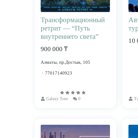
​Трансформационный
Ав
ретрит — “Путь
ту
внутреннего света”
10 
900 000 ₸
Алматы, пр.Достык, 105
77017140923
Galaxy Tour
0
Tu