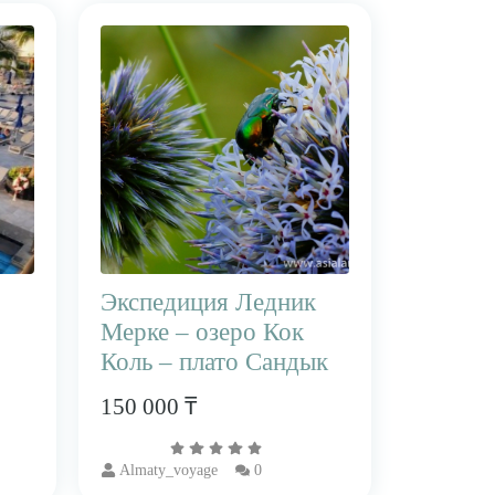
Экспедиция Ледник
Мерке – озеро Кок
Коль – плато Сандык
150 000 ₸
Almaty_voyage
0