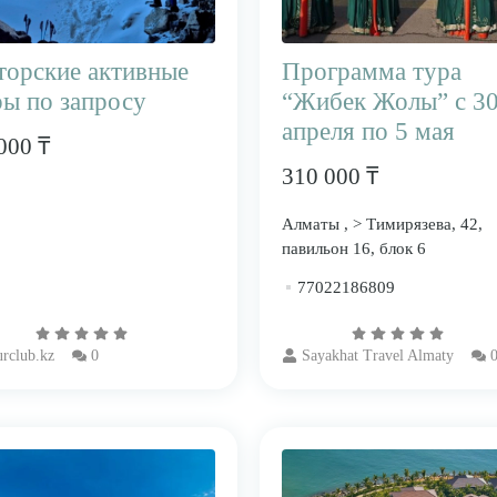
торские активные
Программа тура
ры по запросу
“Жибек Жолы” с 3
апреля по 5 мая
000 ₸
310 000 ₸
Алматы , > Тимирязева, 42,
павильон 16, блок 6
77022186809
rclub.kz
0
Sayakhat Travel Almaty