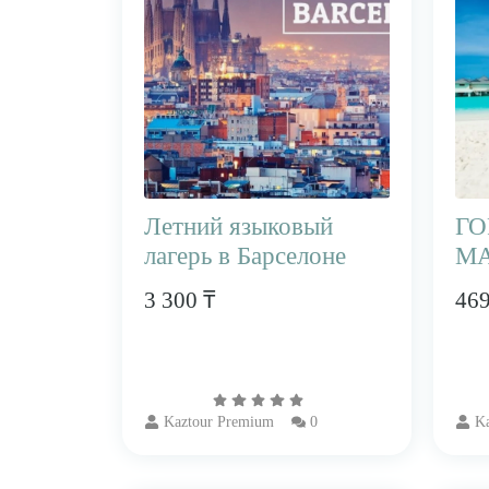
Летний языковый
ГО
лагерь в Барселоне
М
3 300 ₸
469
Kaztour Premium
0
Ka