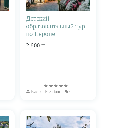
Детский
0
образовательный тур
по Европе
2 600 ₸
0
Kaztour Premium
0