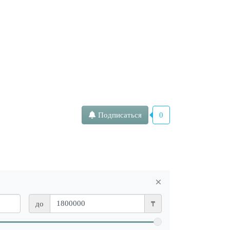
Подписаться
0
×
до
₸