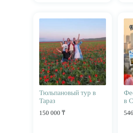
Тюльпановый тур в
​Ф
Тараз
в 
150 000 ₸
546