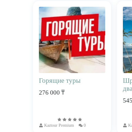
Горящие туры
​Ш
два
276 000 ₸
545
Kaztour Premium
0
Ka