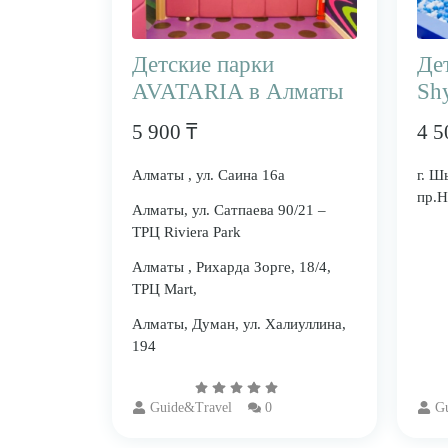
Детские парки
Де
AVATARIA в Алматы
Sh
5 900 ₸
4 5
Алматы , ул. Саина 16а
г. Ш
пр.Н
Алматы, ул. Сатпаева 90/21 –
ТРЦ Riviera Park
Алматы , Рихарда Зорге, 18/4,
ТРЦ Mart,
Алматы, Думан, ул. Халиуллина,
194
Guide&Travel
0
G