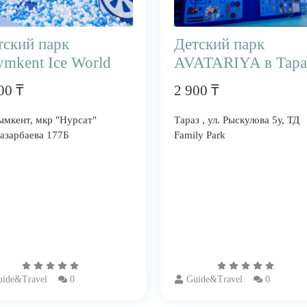
тский парк
Детский парк
ymkent Ice World
AVATARIYA в Тара
00 ₸
2 900 ₸
ымкент, мкр "Нурсат"
Тараз , ул. Рыскулова 5у, ТД
азарбаева 177Б
Family Park
uide&Travel
0
Guide&Travel
0