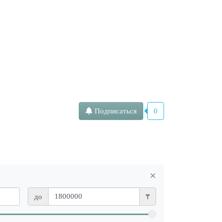
Подписаться
0
×
до
₸