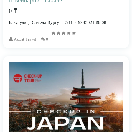
Швейцарии - Габале
0 ₸
Баку, улица Самеда Вургуна 7/11
994502189808
AzLat Travel
0