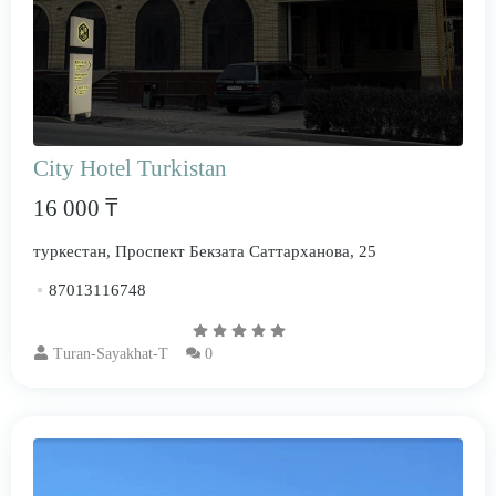
City Hotel Turkistan
16 000 ₸
туркестан, ​Проспект Бекзата Саттарханова, 25
87013116748
Turan-Sayakhat-T
0