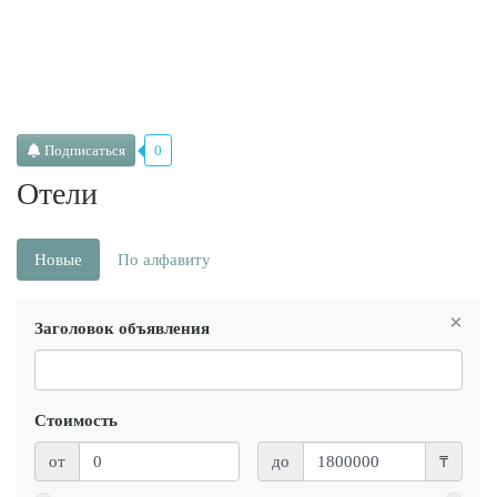
Подписаться
0
Отели
Новые
По алфавиту
×
Заголовок объявления
Стоимость
от
до
₸