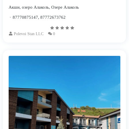
Акши, озеро Алаколь, Озерe Алаколь
87770875147, 87772673762
Polevoi Stan LLC
0