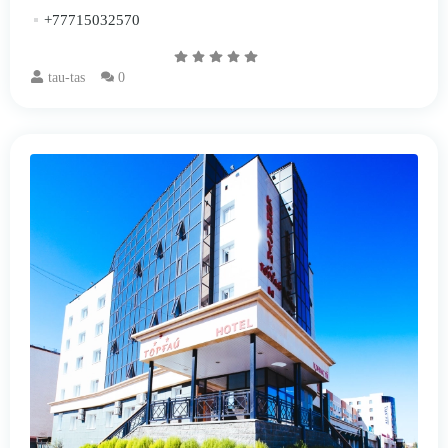
+77715032570
tau-tas
0