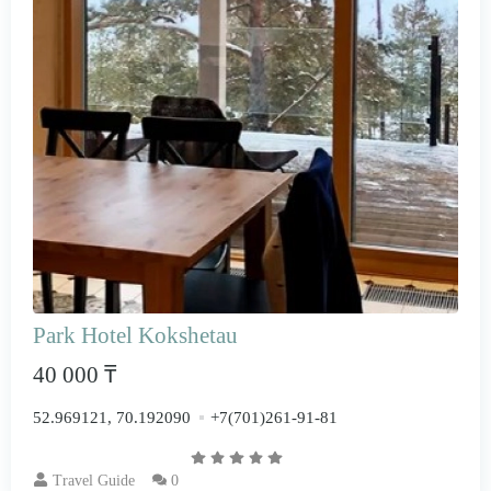
Park Hotel Kokshetau
40 000 ₸
52.969121, 70.192090
+7(701)261-91-81
Travel Guide
0