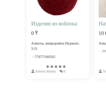
Изделия из войлока
На
0 ₸
10 
Алматы, микрорайон Нуркент,
Алма
5/11
77
77077100505
Azimut Almaty
0
Tr