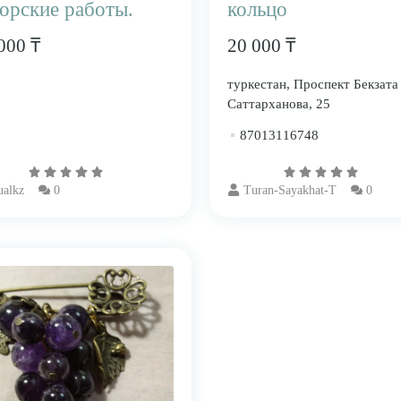
торские работы.
кольцо
000 ₸
20 000 ₸
туркестан, ​Проспект Бекзата
Саттарханова, 25
87013116748
alkz
0
Turan-Sayakhat-T
0