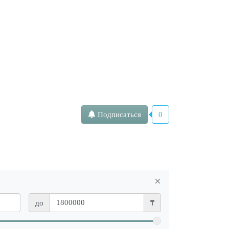
Подписаться
0
×
до
₸