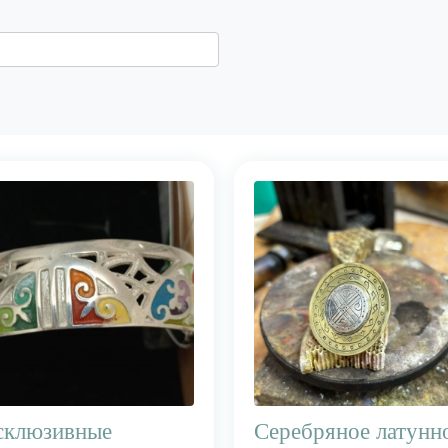
склюзивные
Серебряное латунн