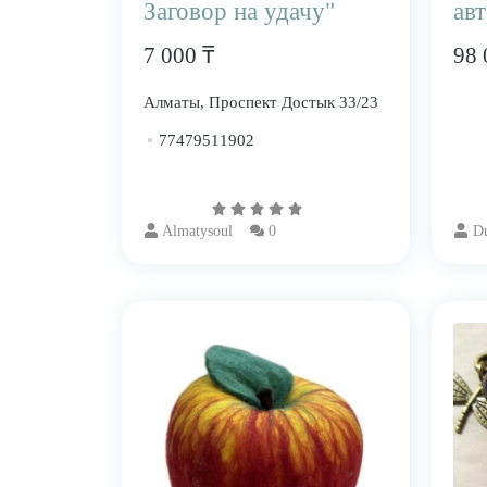
Заговор на удачу"
ав
7 000 ₸
98 
Алматы, Проспект Достык 33/23
77479511902
Almatysoul
0
Du