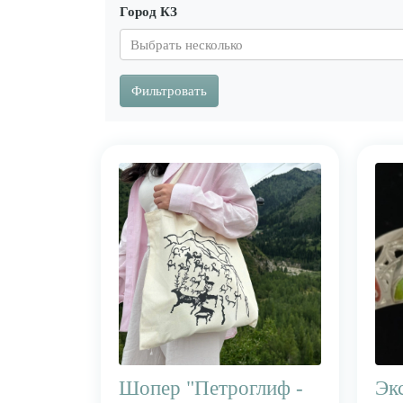
Город КЗ
Фильтровать
Шопер "Петроглиф -
Эк