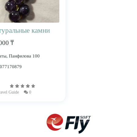
туральные камни
000 ₸
ты, Панфилова 100
077170879
avel Guide
0