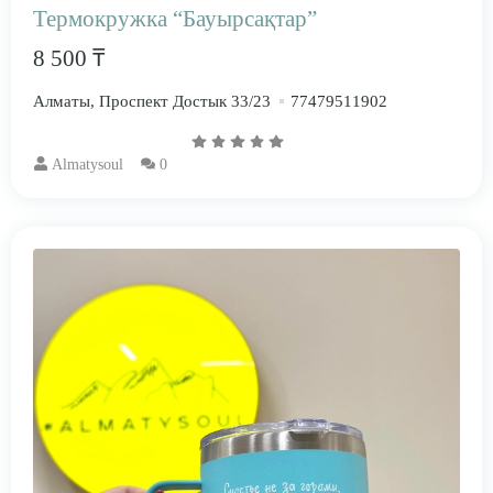
Термокружка “Бауырсақтар”
8 500 ₸
Алматы, Проспект Достык 33/23
77479511902
Almatysoul
0