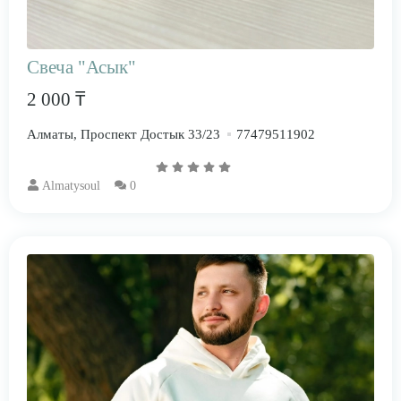
Свеча "Асык"
2 000 ₸
Алматы, Проспект Достык 33/23
77479511902
Almatysoul
0