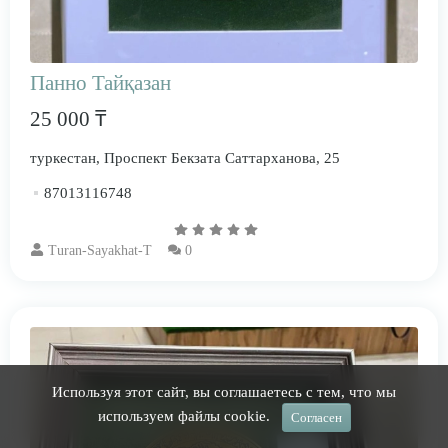
Панно Тайқазан
25 000 ₸
туркестан, ​Проспект Бекзата Саттарханова, 25
87013116748
Turan-Sayakhat-T
0
Используя этот сайт, вы соглашаетесь с тем, что мы
используем файлы cookie.
Согласен