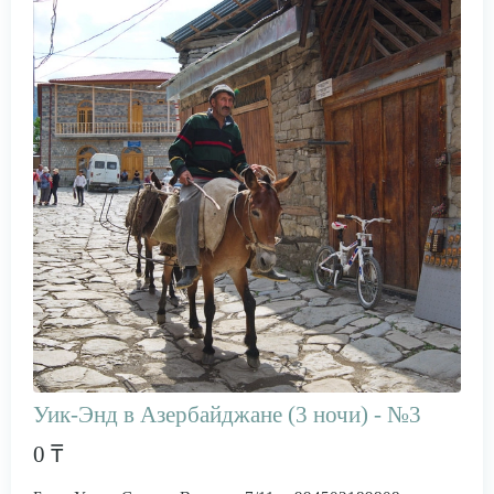
Уик-Энд в Азербайджане (3 ночи) - №3
0 ₸