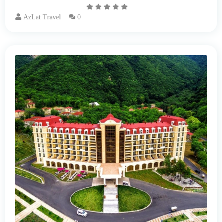
AzLat Travel
0