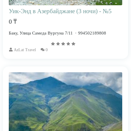
Уик-Энд в Азербайджане (3 ночи) - №5
0 ₸
Баку, Улица Самеда Вургуна 7/11
994502189808
AzLat Travel
0