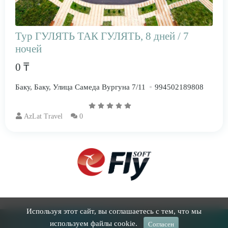
Тур ГУЛЯТЬ ТАК ГУЛЯТЬ, 8 дней / 7
ночей
0 ₸
Баку, Баку, Улица Самеда Вургуна 7/11
994502189808
AzLat Travel
0
Используя этот сайт, вы соглашаетесь с тем, что мы
Забронировать гостиницу
|
Правила |
Договор оферты
|
О нас
|
используем файлы cookie.
Согласен
eFLYsoft