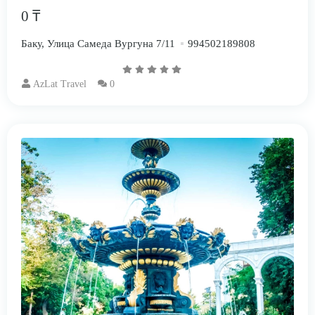
0 ₸
Баку, Улица Самеда Вургуна 7/11
994502189808
AzLat Travel
0