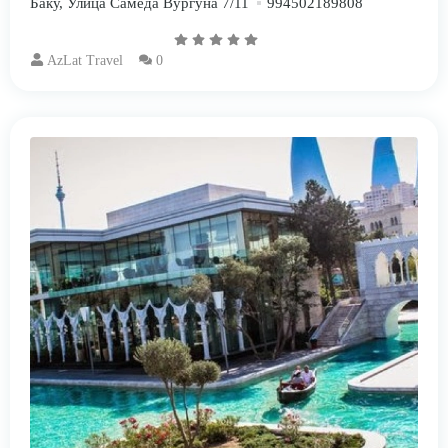
Баку, Улица Самеда Вургуна 7/11
994502189808
AzLat Travel
0