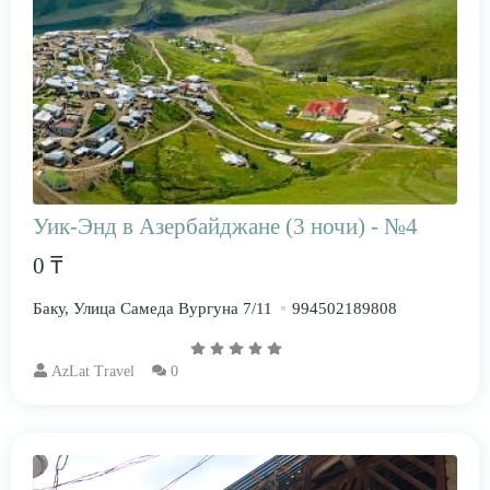
Уик-Энд в Азербайджане (3 ночи) - №4
0 ₸
Баку, Улица Самеда Вургуна 7/11
994502189808
AzLat Travel
0