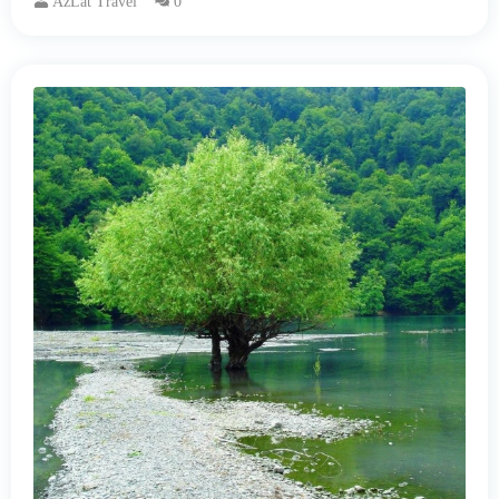
AzLat Travel
0