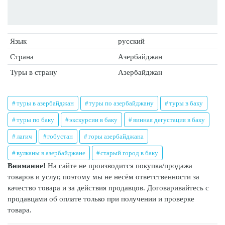
Язык
русский
Страна
Азербайджан
Туры в страну
Азербайджан
туры в азербайджан
туры по азербайджану
туры в баку
туры по баку
экскурсии в баку
винная дегустация в баку
лагич
гобустан
горы азербайджана
вулканы в азербайджане
старый город в баку
Внимание!
На сайте не производится покупка/продажа
товаров и услуг, поэтому мы не несём ответственности за
качество товара и за действия продавцов. Договаривайтесь с
продавцами об оплате только при получении и проверке
товара.