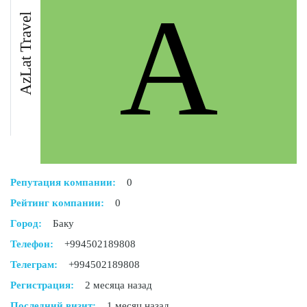
A
AzLat Travel
Репутация компании:
0
Рейтинг компании:
0
Город:
Баку
Телефон:
+994502189808
Телеграм:
+994502189808
Регистрация:
2 месяца назад
Последний визит:
1 месяц назад