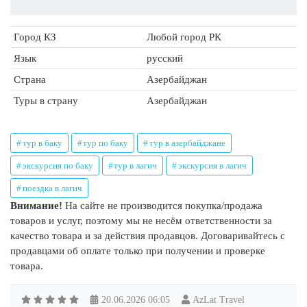
Город КЗ
Любой город РК
Язык
русский
Страна
Азербайджан
Туры в страну
Азербайджан
тур в баку
тур по баку
тур в азербайджане
экскурсия по баку
тур в лагич
экскурсия в лагич
поездка в лагич
Внимание!
На сайте не производится покупка/продажа
товаров и услуг, поэтому мы не несём ответственности за
качество товара и за действия продавцов. Договаривайтесь с
продавцами об оплате только при получении и проверке
товара.
20.06.2026
06:05
AzLat Travel