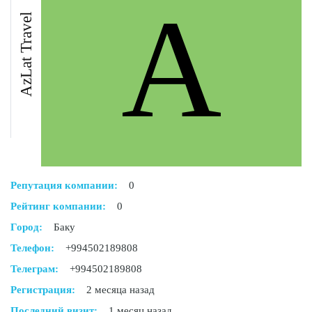
A
AzLat Travel
Репутация компании:
0
Рейтинг компании:
0
Город:
Баку
Телефон:
+994502189808
Телеграм:
+994502189808
Регистрация:
2 месяца назад
Последний визит:
1 месяц назад