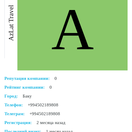
A
AzLat Travel
Репутация компании:
0
Рейтинг компании:
0
Город:
Баку
Телефон:
+994502189808
Телеграм:
+994502189808
Регистрация:
2 месяца назад
Последний визит:
1 месяц назад