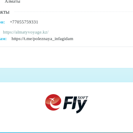
Алматы
акты
он:
+77055759331
https://almatyvoyage.kz/
ам:
https://t.me/poleznaya_infagidam