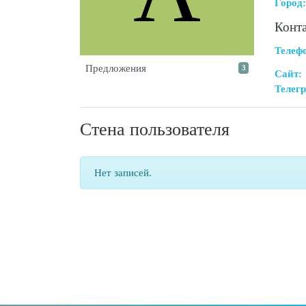
Город:
Конт
Телеф
Предложения
3
Сайт:
Телегр
Стена пользователя
Нет записей.