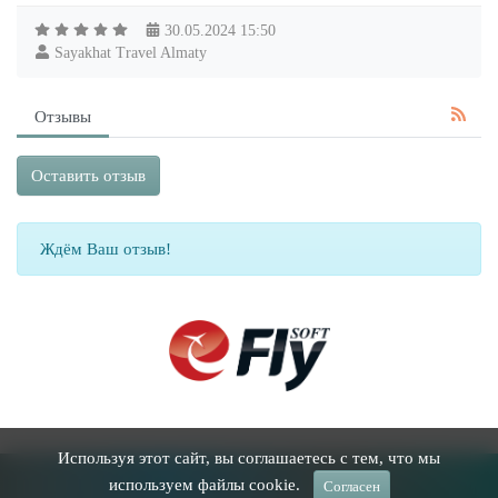
30.05.2024
15:50
Sayakhat Travel Almaty
Отзывы
Оставить отзыв
Ждём Ваш отзыв!
Используя этот сайт, вы соглашаетесь с тем, что мы
Забронировать гостиницу
|
Правила |
Договор оферты
|
О нас
|
используем файлы cookie.
Согласен
eFLYsoft