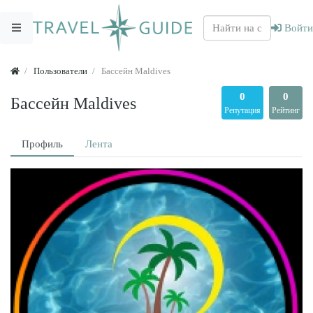
Войти
Пользователи
Бассейн Maldives
0
0
Бассейн Maldives
Репутация
Рейтинг
Профиль
Лента