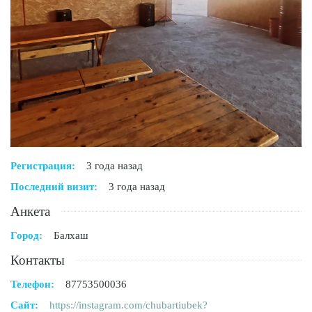
Регистрация:
3 года назад
Последний визит:
3 года назад
Анкета
Город:
Балхаш
Контакты
Телефон:
87753500036
Сайт:
https://instagram.com/chubartiubek?