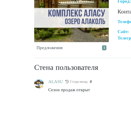
Город:
Конт
Телеф
Сайт:
Телегр
Предложения
1
Стена пользователя
ALASU
#
3 года назад
Сезон продаж открыт