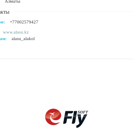
Алматы
акты
он:
+77002579427
www.alasu.kz
ам:
alasu_alakol