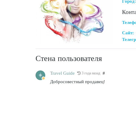
Город:
Конт
Телеф
Сайт:
Телегр
Стена пользователя
Travel Guide
#
3 года назад
Добросовестный продавец!