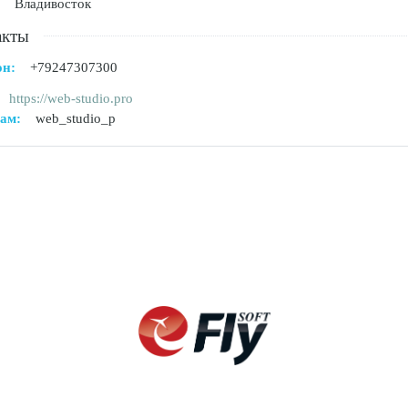
Владивосток
акты
он:
+79247307300
https://web-studio.pro
ам:
web_studio_p